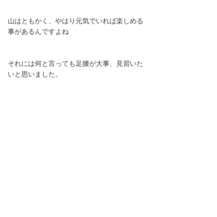
山はともかく、やはり元気でいれば楽しめる
事があるんですよね
それには何と言っても足腰が大事、見習いた
いと思いました。
最後までお読みいただきありがとうございま
した。
いつも読んでいただいている方に感謝です。
このところ気温変化が激しいです
それと来週は雨模様ですので、また肌寒くな
ったりするのでしょうか
体温調整に十分気を付けてお過ごし下さい。