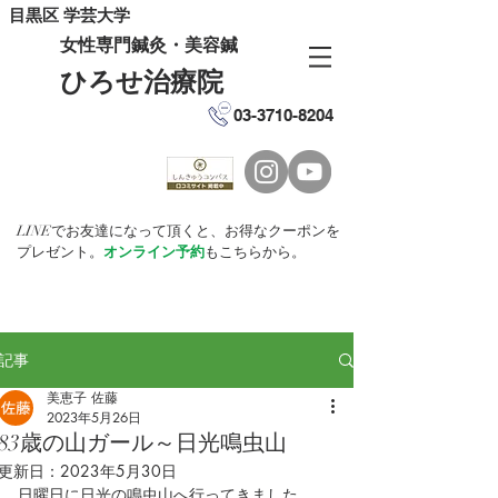
目黒区 学芸大学
女性専門鍼灸・美容鍼
ひろせ治療院
03-3710-8204
LINEでお友達になって頂くと、お得なクーポンを
プレゼント。
オンライン予約
もこちらから。
記事
美恵子 佐藤
2023年5月26日
83歳の山ガール～日光鳴虫山
更新日：
2023年5月30日
日曜日に日光の鳴虫山へ行ってきました