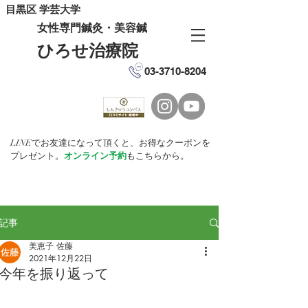
目黒区 学芸大学
女性専門鍼灸・美容鍼
ひろせ治療院
03-3710-8204
LINEでお友達になって頂くと、お得なクーポンを
プレゼント。
オンライン予約
もこちらから。
記事
美恵子 佐藤
2021年12月22日
今年を振り返って