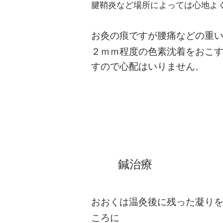
腱鞘炎など場所によっては心地よ
お灸の痕ですが腰痛などの重
２ｍｍ程度の色素沈着をおこ
すので心配はいりません
。
​鍼治療
おおくは温灸後に残った凝り
ころに