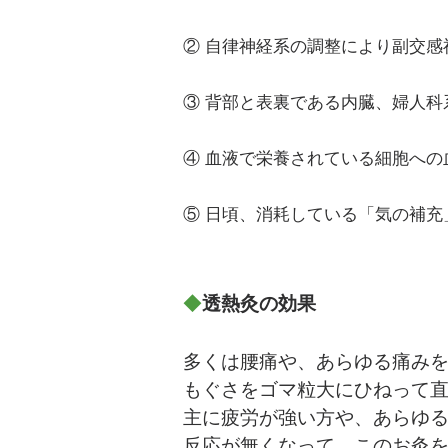
② 自律神経系の調整により副交
③ 背部と表裏である内臓、婦人
④ 血液で栄養されている細胞へ
⑤ 日頃、消耗している「気の補
◆
透熱灸の効果
多くは腰痛や、あらゆる痛み
もぐさをゴマ粒大にひねって
主に疲労が強い方や、あらゆ
反応が無くなって、このお灸