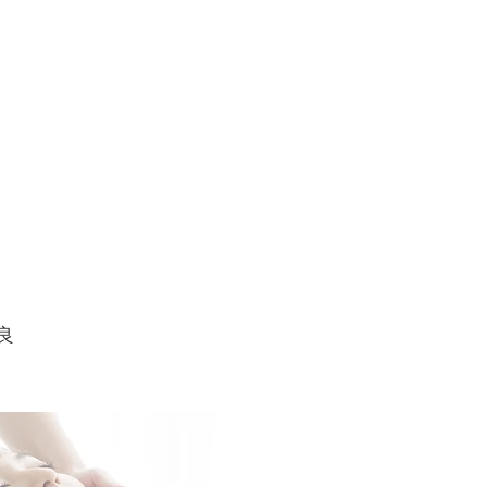
肩
良
や