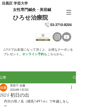
目黒区 学芸大学
女性専門鍼灸・美容鍼
ひろせ治療院
03-3710-8204
LINEでお友達になって頂くと、お得なクーポンを
プレゼント。
オンライン予約
もこちらから。
記事
美恵子 佐藤
2024年1月3日
2024 初日の出
丹沢の塔ノ岳（標高1491ｍ）で年越しをし
て