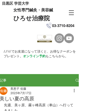
目黒区 学芸大学
女性専門鍼灸・美容鍼
ひろせ治療院
03-3710-8204
LINEでお友達になって頂くと、お得なクーポンを
プレゼント。
オンライン予約
もこちらから。
記事
美恵子 佐藤
2025年7月17日
美しい夏の高原
先週、美ヶ原、霧ヶ峰高原（車山）へ行って
きました。