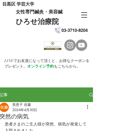
目黒区 学芸大学
女性専門鍼灸・美容鍼
ひろせ治療院
03-3710-8204
LINEでお友達になって頂くと、お得なクーポンを
プレゼント。
オンライン予約
もこちらから。
記事
美恵子 佐藤
2024年4月30日
突然の病気
患者さまのご主人様が突然、病気が発覚して
入院されました。