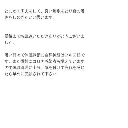
とにかく工夫をして、良い睡眠をとり夏の暑
さをしのぎたいと思います。
最後までお読みいただきありがとうございま
した。
暑い日々で体温調節に自律神経はフル回転で
す、また微妙にコロナ感染者も増えています
ので体調管理に十分、気を付けて疲れを感じ
たら早めに受診されて下さい
夏でも温灸は気持ちよく感じますのでお勧め
です。
目
黒、目黒区、学芸大学の女性専門鍼灸院ー
ひろせ治療院
頭痛、目の疲れ、腰痛、疲労、胃腸の不調、
不眠、自律神経系の調整
ストレスの緩和にお灸治療が効果的です
。