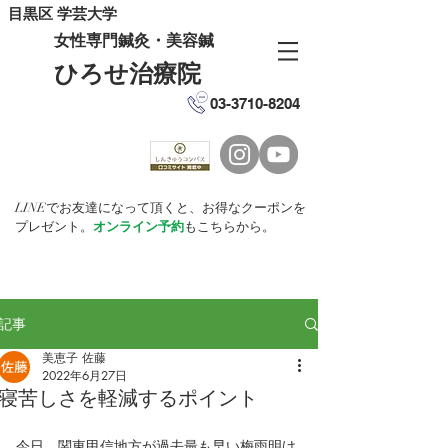
目黒区 学芸大学
女性専門鍼灸・美容鍼
ひろせ治療院
03-3710-8204
LINEでお友達になって頂くと、お得なクーポンを
プレゼント。
オンライン予約
もこちらから。
記事
美恵子 佐藤
2022年6月27日
寝苦しさを軽減するポイント
今日、関東甲信地方が過去最も早い梅雨明け