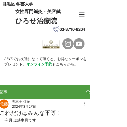
目黒区 学芸大学
女性専門鍼灸・美容鍼
ひろせ治療院
03-3710-8204
LINEでお友達になって頂くと、お得なクーポンを
プレゼント。
オンライン予約
もこちらから。
記事
美恵子 佐藤
2024年3月27日
これだけはみんな平等！
今月は誕生月です