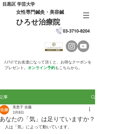
目黒区 学芸大学
女性専門鍼灸・美容鍼
ひろせ治療院
03-3710-8204
LINEでお友達になって頂くと、お得なクーポンを
プレゼント。
オンライン予約
もこちらから。
記事
美恵子 佐藤
3月8日
あなたの「気」は足りていますか？
人は「気」によって動いています。