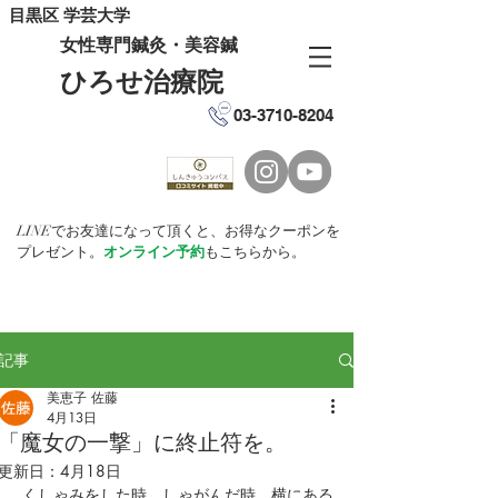
目黒区 学芸大学
女性専門鍼灸・美容鍼
ひろせ治療院
03-3710-8204
LINEでお友達になって頂くと、お得なクーポンを
プレゼント。
オンライン予約
もこちらから。
記事
美恵子 佐藤
4月13日
「魔女の一撃」に終止符を。
更新日：
4月18日
 くしゃみをした時、しゃがんだ時、横にある